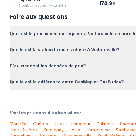
178.9
¢
16 boul. Jutras ouest, Victoriaville
Foire aux questions
Quel est le prix moyen du
régulier
à
Victoriaville
aujourd'h
Quelle est la station la moins chère à
Victoriaville
?
D'où viennent les données de prix?
Quelle est la différence entre GasMap et GasBuddy?
Voir les prix dans d'autres villes :
Montréal
·
Québec
·
Laval
·
Longueuil
·
Gatineau
·
Sherbr
Trois-Rivières
·
Saguenay
·
Lévis
·
Terrebonne
·
Saint-Jea
Repentigny
·
Brossard
·
Drummondville
·
Saint-Jérôme
·
Gr