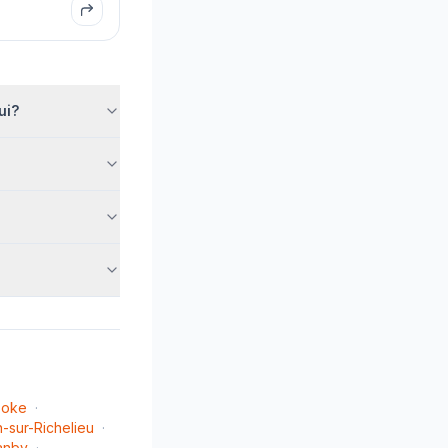
ui?
ooke
·
n-sur-Richelieu
·
anby
·