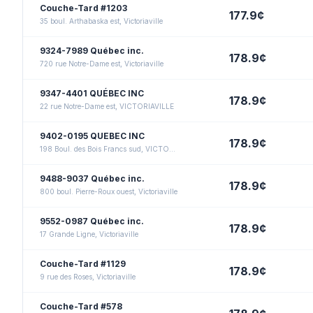
Couche-Tard #1203
177.9
¢
35 boul. Arthabaska est, Victoriaville
9324-7989 Québec inc.
178.9
¢
720 rue Notre-Dame est, Victoriaville
9347-4401 QUÉBEC INC
178.9
¢
22 rue Notre-Dame est, VICTORIAVILLE
9402-0195 QUEBEC INC
178.9
¢
198 Boul. des Bois Francs sud, VICTORIAVILLE
9488-9037 Québec inc.
178.9
¢
800 boul. Pierre-Roux ouest, Victoriaville
9552-0987 Québec inc.
178.9
¢
17 Grande Ligne, Victoriaville
Couche-Tard #1129
178.9
¢
9 rue des Roses, Victoriaville
Couche-Tard #578