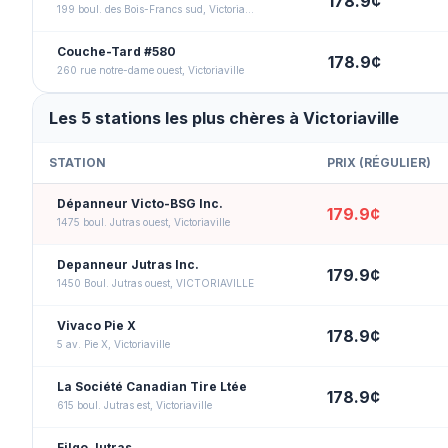
178.9
¢
199 boul. des Bois-Francs sud, Victoriaville
Couche-Tard #580
178.9
¢
260 rue notre-dame ouest, Victoriaville
Les 5 stations les plus chères à Victoriaville
STATION
PRIX (
RÉGULIER
)
Dépanneur Victo-BSG Inc.
179.9
¢
1475 boul. Jutras ouest, Victoriaville
Depanneur Jutras Inc.
179.9
¢
1450 Boul. Jutras ouest, VICTORIAVILLE
Vivaco Pie X
178.9
¢
5 av. Pie X, Victoriaville
La Société Canadian Tire Ltée
178.9
¢
615 boul. Jutras est, Victoriaville
Filgo Jutras