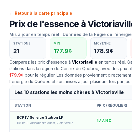
← Retour à la carte principale
Prix de l'essence à
Victoriavill
Mis à jour en temps réel · Données de la Régie de l'énerg
STATIONS
MIN
MOYENNE
21
177.9¢
178.9¢
Comparez les prix d'essence à
Victoriaville
en temps réel. G
stations dans la région de
Centre-du-Québec
, avec des prix a
179.9
¢
pour le
régulier
. Les données proviennent directement
l'énergie du Québec et sont mises à jour plusieurs fois par jour
Les 10 stations les moins chères à Victoriaville
STATION
PRIX (
RÉGULIER
)
BCP IV Service Station LP
177.9
¢
118 boul. Arthabaska ouest, Victoriaville