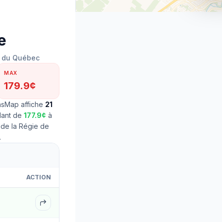
178.9¢
e
ie du Québec
MAX
179.9¢
asMap affiche
21
llant de
177.9
¢
à
 de la Régie de
.
ACTION