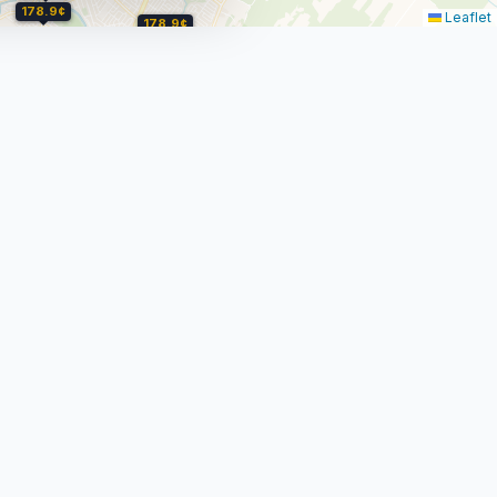
178.9¢
Leaflet
178.9¢