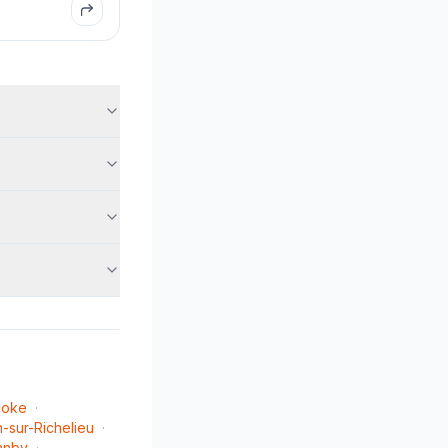
ooke
·
n-sur-Richelieu
·
anby
·