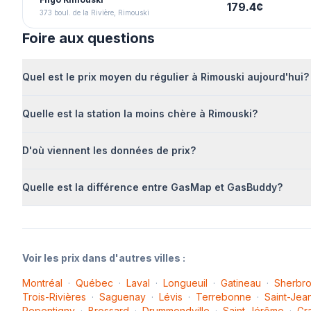
179.4
¢
373 boul. de la Rivière, Rimouski
Foire aux questions
Quel est le prix moyen du
régulier
à
Rimouski
aujourd'hui?
Quelle est la station la moins chère à
Rimouski
?
D'où viennent les données de prix?
Quelle est la différence entre GasMap et GasBuddy?
Voir les prix dans d'autres villes :
Montréal
·
Québec
·
Laval
·
Longueuil
·
Gatineau
·
Sherbr
Trois-Rivières
·
Saguenay
·
Lévis
·
Terrebonne
·
Saint-Jea
Repentigny
·
Brossard
·
Drummondville
·
Saint-Jérôme
·
Gr