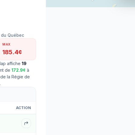
179.4¢
ie du Québec
MAX
185.4¢
ap affiche
19
ant de
172.9
¢
à
 de la Régie de
.
ACTION