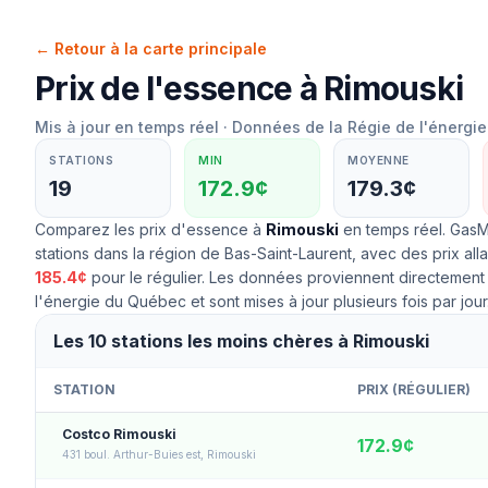
← Retour à la carte principale
Prix de l'essence à
Rimouski
Mis à jour en temps réel · Données de la Régie de l'énerg
STATIONS
MIN
MOYENNE
19
172.9¢
179.3¢
Comparez les prix d'essence à
Rimouski
en temps réel. GasM
stations dans la région de
Bas-Saint-Laurent
, avec des prix all
185.4
¢
pour le
régulier
. Les données proviennent directement
l'énergie du Québec et sont mises à jour plusieurs fois par jour
Les 10 stations les moins chères à Rimouski
STATION
PRIX (
RÉGULIER
)
Costco Rimouski
172.9
¢
431 boul. Arthur-Buies est, Rimouski