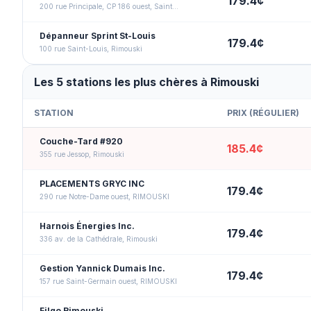
179.4
¢
200 rue Principale, CP 186 ouest, Saint-Anaclet-de-Lessard
Dépanneur Sprint St-Louis
179.4
¢
100 rue Saint-Louis, Rimouski
Les 5 stations les plus chères à Rimouski
STATION
PRIX (
RÉGULIER
)
Couche-Tard #920
185.4
¢
355 rue Jessop, Rimouski
PLACEMENTS GRYC INC
179.4
¢
290 rue Notre-Dame ouest, RIMOUSKI
Harnois Énergies Inc.
179.4
¢
336 av. de la Cathédrale, Rimouski
Gestion Yannick Dumais Inc.
179.4
¢
157 rue Saint-Germain ouest, RIMOUSKI
Filgo Rimouski