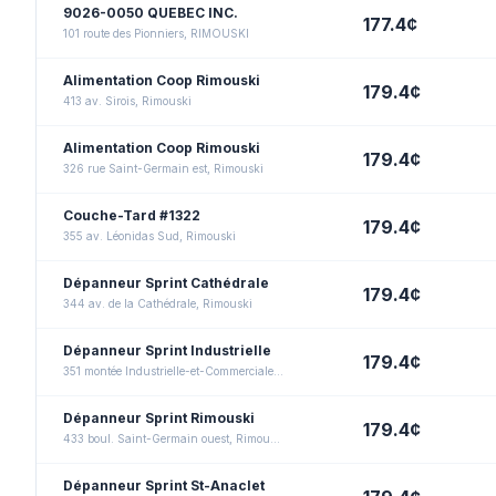
9026-0050 QUEBEC INC.
177.4
¢
101 route des Pionniers, RIMOUSKI
Alimentation Coop Rimouski
179.4
¢
413 av. Sirois, Rimouski
Alimentation Coop Rimouski
179.4
¢
326 rue Saint-Germain est, Rimouski
Couche-Tard #1322
179.4
¢
355 av. Léonidas Sud, Rimouski
Dépanneur Sprint Cathédrale
179.4
¢
344 av. de la Cathédrale, Rimouski
Dépanneur Sprint Industrielle
179.4
¢
351 montée Industrielle-et-Commerciale, Rimouski
Dépanneur Sprint Rimouski
179.4
¢
433 boul. Saint-Germain ouest, Rimouski
Dépanneur Sprint St-Anaclet