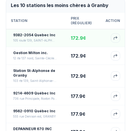
Les 10 stations les moins chères à Granby
PRIX
STATION
ACTION
(
RÉGULIER
)
9382-2054 Quebec Inc
172.9
¢
105 route 139, SAINT-ALPHONSE-DE-GRANBY
Gestion Milton inc.
172.9
¢
12 rte 137 nord, Sainte-Cécile-de-Milton
Station St-Alphonse de
Granby
172.9
¢
103 rte 139, Saint-Alphonse-de-Granby
9214-4609 Québec Inc
177.9
¢
736 rue Principale, Roxton Pond
9562-0910 Québec Inc
177.9
¢
555 rue Denison est, GRANBY
DEPANNEUR 670 INC