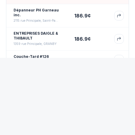
Dépanneur PH Garneau
inc.
186.9
¢
2115 rue Principale, Saint-Paul d'Abbotsford
ENTREPRISES DAIGLE &
THIBAULT
186.9
¢
1359 rue Principale, GRANBY
Couche-Tard #126
186.9
¢
1020 rue Principale, Granby
9127-5719 Québec inc.
186.9
¢
879 rue Principale, Granby
Foire aux questions
Quel est le prix moyen du
régulier
à
Granby
aujourd'hui?
Quelle est la station la moins chère à
Granby
?