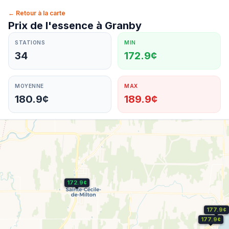
← Retour à la carte
Prix de l'essence à
Granby
STATIONS
MIN
34
172.9¢
MOYENNE
MAX
180.9¢
189.9¢
172.9¢
177.9¢
177.9¢