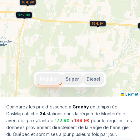
184.9¢
172.9¢
172.9¢
184.9¢
Régulier
Super
Diesel
Leaflet
Comparez les prix d'essence à
Granby
en temps réel.
GasMap affiche
34
stations dans la région de
Montérégie
,
avec des prix allant de
172.9
¢
à
189.9
¢
pour le
régulier
. Les
données proviennent directement de la Régie de l'énergie
du Québec et sont mises à jour plusieurs fois par jour.