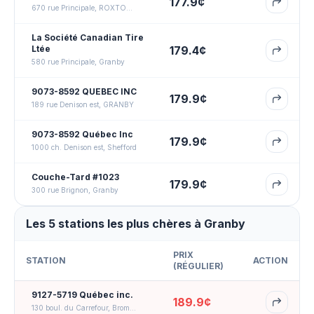
177.9
¢
670 rue Principale, ROXTON POND
La Société Canadian Tire
Ltée
179.4
¢
580 rue Principale, Granby
9073-8592 QUEBEC INC
179.9
¢
189 rue Denison est, GRANBY
9073-8592 Québec Inc
179.9
¢
1000 ch. Denison est, Shefford
Couche-Tard #1023
179.9
¢
300 rue Brignon, Granby
Les 5 stations les plus chères à Granby
PRIX
STATION
ACTION
(
RÉGULIER
)
9127-5719 Québec inc.
189.9
¢
130 boul. du Carrefour, Bromont