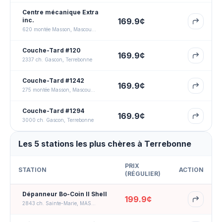
Centre mécanique Extra
inc.
169.9
¢
620 montée Masson, Mascouche
Couche-Tard #120
169.9
¢
2337 ch. Gascon, Terrebonne
Couche-Tard #1242
169.9
¢
275 montée Masson, Mascouche
Couche-Tard #1294
169.9
¢
3000 ch. Gascon, Terrebonne
Les 5 stations les plus chères à Terrebonne
PRIX
STATION
ACTION
(
RÉGULIER
)
Dépanneur Bo-Coin II Shell
199.9
¢
2843 ch. Sainte-Marie, MASCOUCHE