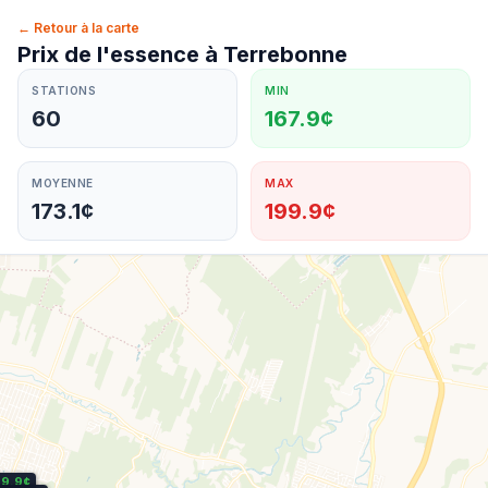
← Retour à la carte
Prix de l'essence à
Terrebonne
STATIONS
MIN
60
167.9¢
MOYENNE
MAX
173.1¢
199.9¢
69.9¢