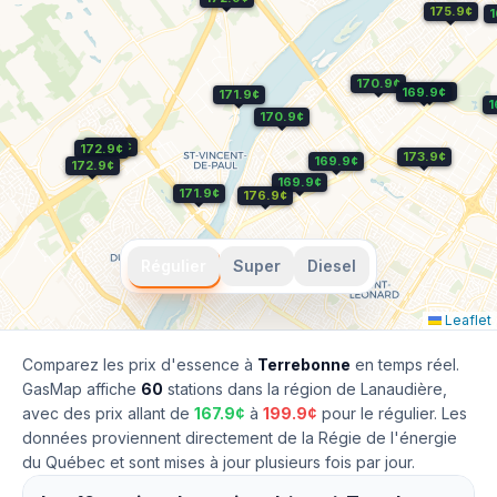
175.9¢
1
170.9¢
169.9¢
169.9¢
171.9¢
1
170.9¢
172.9¢
172.9¢
173.9¢
169.9¢
172.9¢
169.9¢
171.9¢
176.9¢
Régulier
Super
Diesel
Leaflet
Comparez les prix d'essence à
Terrebonne
en temps réel.
GasMap affiche
60
stations dans la région de
Lanaudière
,
avec des prix allant de
167.9
¢
à
199.9
¢
pour le
régulier
. Les
données proviennent directement de la Régie de l'énergie
du Québec et sont mises à jour plusieurs fois par jour.