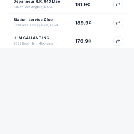
Dépanneur R.R. 640 Ltée
191.9
¢
236 ch. des Anglais, MASCOUCHE
Station-service Olco
189.9
¢
8109 boul. Lévesque est, Laval
J -M GALLANT INC
176.9
¢
5063 Boul. Henri-Bourassa est, MONTRÉAL
STAT SERV CHRISTIAN
LACHANCE INC
176.9
¢
376 rue Saint-Louis, TERREBONNE
Foire aux questions
Quel est le prix moyen du
régulier
à
Terrebonne
aujourd'hui?
Quelle est la station la moins chère à
Terrebonne
?
D'où viennent les données de prix?