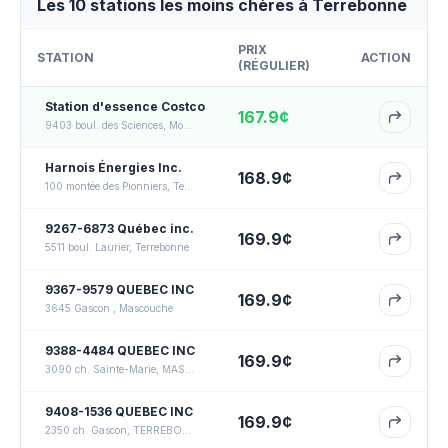
Les 10 stations les moins chères à Terrebonne
PRIX
STATION
ACTION
(
RÉGULIER
)
Station d'essence Costco
167.9
¢
9403 boul. des Sciences, Montréal
Harnois Énergies Inc.
168.9
¢
100 montée des Pionniers, Terrebonne
9267-6873 Québec inc.
169.9
¢
5511 boul. Laurier, Terrebonne
9367-9579 QUEBEC INC
169.9
¢
3645 Gascon , Mascouche
9388-4484 QUEBEC INC
169.9
¢
3090 ch. Sainte-Marie, MASCOUCHE
9408-1536 QUEBEC INC
169.9
¢
2350 ch. Gascon, TERREBONNE