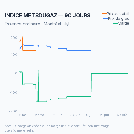
Prix au détail
INDICE METSDUGAZ — 90 JOURS
Prix de gros
Marge
Essence ordinaire · Montréal · ¢/L
200
100
0
-100
-200
12 mai
27 mai
11 juin
26 juin
9 juil.
21 juil.
8 août
Note: La marge affichée est une marge implicite calculée, non une marge
opérationnelle réelle.