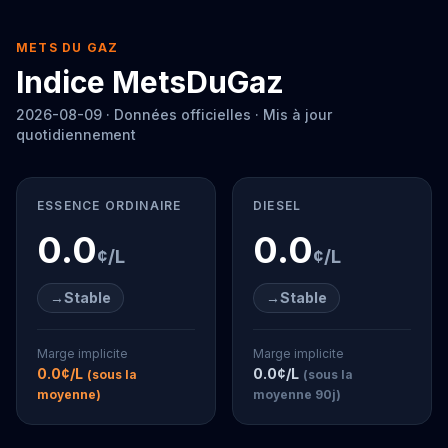
METS DU GAZ
Indice MetsDuGaz
2026-08-09
· Données officielles · Mis à jour
quotidiennement
ESSENCE ORDINAIRE
DIESEL
0.0
0.0
¢/L
¢/L
→
Stable
→
Stable
Marge implicite
Marge implicite
0.0
¢/L
0.0
¢/L
(sous la
(sous la
moyenne)
moyenne 90j)