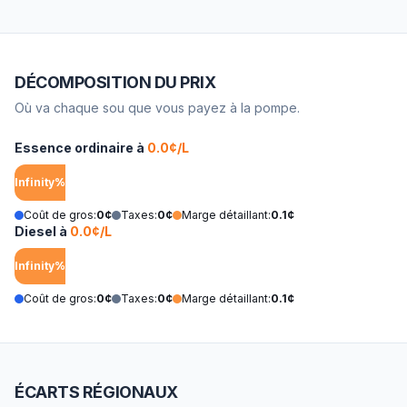
DÉCOMPOSITION DU PRIX
Où va chaque sou que vous payez à la pompe.
Essence ordinaire à
0.0
¢/L
Infinity%
Coût de gros:
0
¢
Taxes:
0
¢
Marge détaillant:
0.1
¢
Diesel à
0.0
¢/L
Infinity%
Coût de gros:
0
¢
Taxes:
0
¢
Marge détaillant:
0.1
¢
ÉCARTS RÉGIONAUX