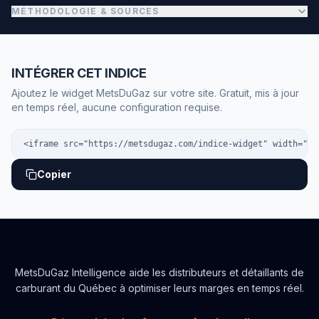
MÉTHODOLOGIE & SOURCES
INTÉGRER CET INDICE
Ajoutez le widget MetsDuGaz sur votre site. Gratuit, mis à jour
en temps réel, aucune configuration requise.
<iframe src="https://metsdugaz.com/indice-widget" width="40
Copier
MetsDuGaz Intelligence aide les distributeurs et détaillants
de
carburant du Québec à optimiser leurs marges en temps réel.