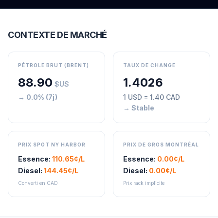
CONTEXTE DE MARCHÉ
PÉTROLE BRUT (BRENT)
TAUX DE CHANGE
88.90
1.4026
$US
→
0.0
% (7j)
1 USD =
1.40
CAD
→ Stable
PRIX SPOT NY HARBOR
PRIX DE GROS MONTRÉAL
Essence:
110.65
¢/L
Essence:
0.00
¢/L
Diesel:
144.45
¢/L
Diesel:
0.00
¢/L
Converti en CAD
Prix rack implicite